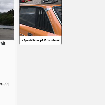
elt
or- og