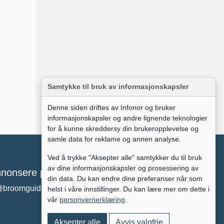
Samtykke til bruk av informasjonskapsler
Denne siden driftes av Infonor og bruker
informasjonskapsler og andre lignende teknologier
for å kunne skreddersy din brukeropplevelse og
samle data for reklame og annen analyse.
Ved å trykke "Aksepter alle" samtykker du til bruk
av dine informasjonskapsler og prosessering av
nonsere på broomguiden?
din data. Du kan endre dine preferanser når som
@broomguiden.no
helst i våre innstillinger. Du kan lære mer om dette i
vår
personvernerklæring
.
Aksepter alle
Avvis valgfrie