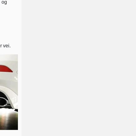
e og
r vei.