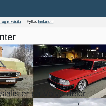
- og rekvisita
Fylke:
Innlandet
nter
sialister på Volvo-deler