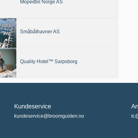
Mopedbil Norge AS
Småbåthavner AS
Quality Hotel™ Sarpsborg
Kundeservice
An
kundeservice@broomguiden.no
tc