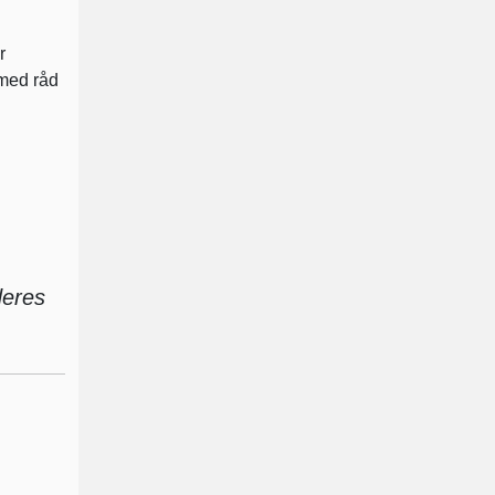
r
 med råd
deres