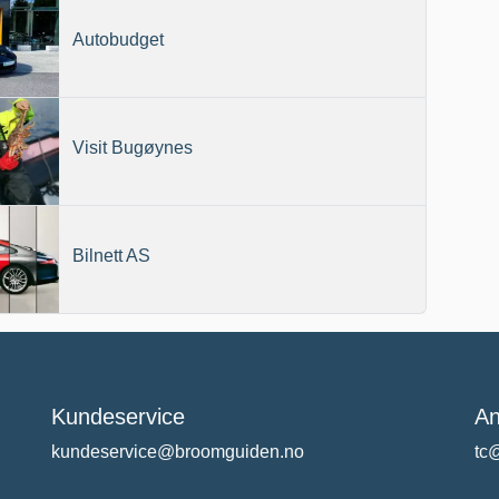
Autobudget
Visit Bugøynes
Bilnett AS
Kundeservice
An
kundeservice@broomguiden.no
tc