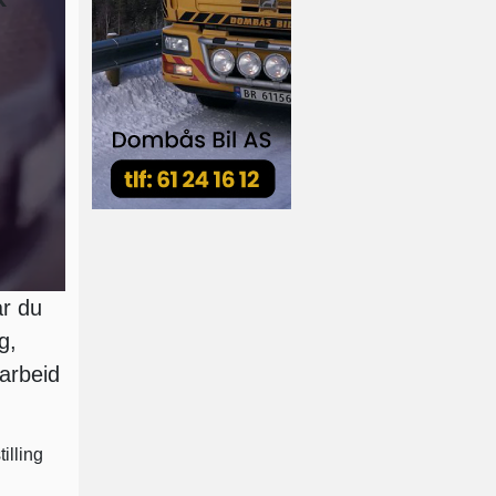
år du
g,
aarbeid
illing