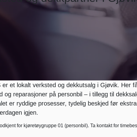
 er et lokalt verksted og dekkutsalg i Gjøvik. Her f
 og reparasjoner på personbil – i tillegg til dekksal
ålet er ryddige prosesser, tydelig beskjed før ekstr
verdagen igjen.
kjent for kjøretøygruppe 01 (personbil). Ta kontakt for timebest