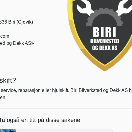
36 Biri (Gjøvik)
.com
sted og Dekk AS»
skift?
 service, reparasjon eller hjulskift. Biri Bilverksted og Dekk AS h
ien.
Ta også en titt på disse sakene