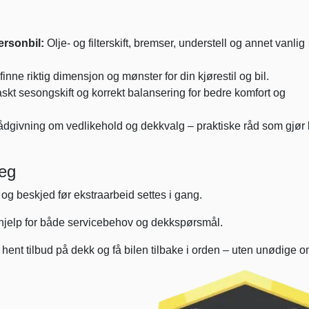
ersonbil:
Olje- og filterskift, bremser, understell og annet vanlig
 finne riktig dimensjon og mønster for din kjørestil og bil.
kt sesongskift og korrekt balansering for bedre komfort og
dgivning om vedlikehold og dekkvalg – praktiske råd som gjør 
deg
og beskjed før ekstraarbeid settes i gang.
l hjelp for både servicebehov og dekkspørsmål.
, hent tilbud på dekk og få bilen tilbake i orden – uten unødige o