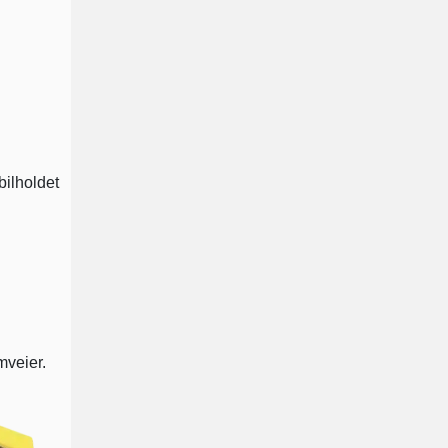
bilholdet
mveier.