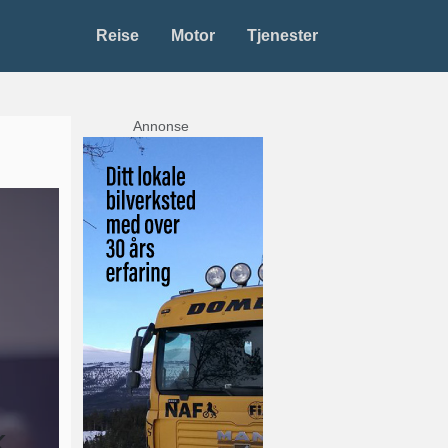
Reise
Motor
Tjenester
Annonse
k