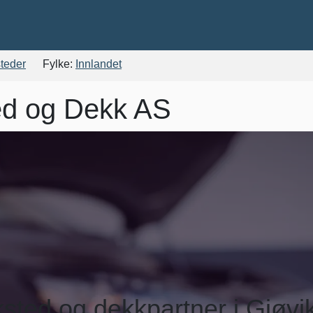
steder
Fylke:
Innlandet
ted og Dekk AS
rksted og dekkpartner i Gjøvi