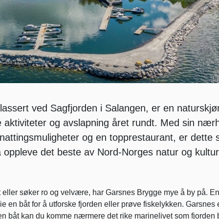
assert ved Sagfjorden i Salangen, er en naturskjø
 aktiviteter og avslapning året rundt. Med sin nærhe
rnattingsmuligheter og en topprestaurant, er dette 
 å oppleve det beste av Nord-Norges natur og kultur
st eller søker ro og velvære, har Garsnes Brygge mye å by på. E
e en båt for å utforske fjorden eller prøve fiskelykken. Garsnes 
en båt kan du komme nærmere det rike marinelivet som fjorden 