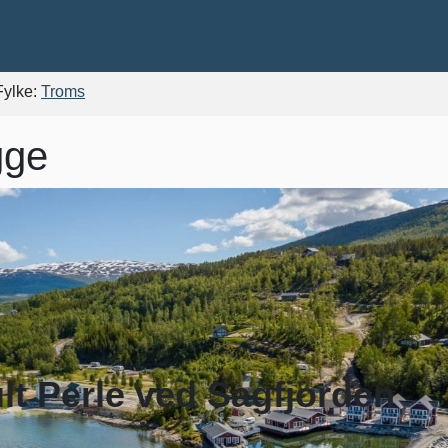
Fylke:
Troms
gge
lt Perle ved Sagfjorden