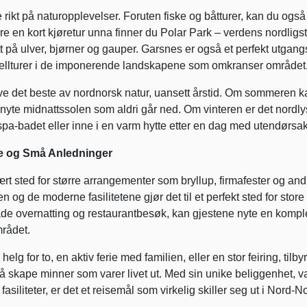
rikt på naturopplevelser. Foruten fiske og båtturer, kan du også
re en kort kjøretur unna finner du Polar Park – verdens nordligs
 på ulver, bjørner og gauper. Garsnes er også et perfekt utgan
g fjellturer i de imponerende landskapene som omkranser området
 det beste av nordnorsk natur, uansett årstid. Om sommeren k
 og nyte midnattssolen som aldri går ned. Om vinteren er det nordl
pa-badet eller inne i en varm hytte etter en dag med utendørsakt
re og Små Anledninger
t sted for større arrangementer som bryllup, firmafester og and
 og de moderne fasilitetene gjør det til et perfekt sted for store
de overnatting og restaurantbesøk, kan gjestene nyte en komple
mrådet.
g for to, en aktiv ferie med familien, eller en stor feiring, tilbyr
å skape minner som varer livet ut. Med sin unike beliggenhet, va
asiliteter, er det et reisemål som virkelig skiller seg ut i Nord-N