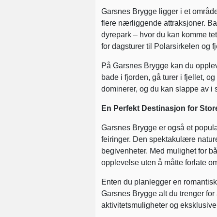
Garsnes Brygge ligger i et område 
flere nærliggende attraksjoner. Ba
dyrepark – hvor du kan komme tett
for dagsturer til Polarsirkelen o
På Garsnes Brygge kan du oppleve
bade i fjorden, gå turer i fjellet,
dominerer, og du kan slappe av i s
En Perfekt Destinasjon for Sto
Garsnes Brygge er også et populær
feiringer. Den spektakulære naturen
begivenheter. Med mulighet for bå
opplevelse uten å måtte forlate o
Enten du planlegger en romantisk hel
Garsnes Brygge alt du trenger for 
aktivitetsmuligheter og eksklusive f