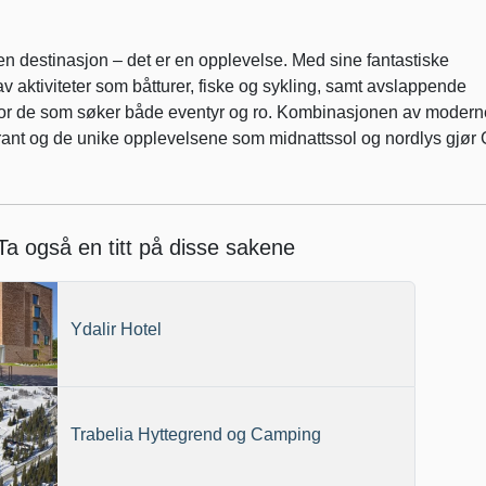
n destinasjon – det er en opplevelse. Med sine fantastiske
av aktiviteter som båtturer, fiske og sykling, samt avslappende
et for de som søker både eventyr og ro. Kombinasjonen av modern
taurant og de unike opplevelsene som midnattssol og nordlys gjør
Ta også en titt på disse sakene
Ydalir Hotel
Trabelia Hyttegrend og Camping