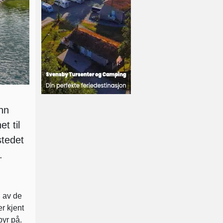
nn
t til
stedet
.
n av de
er kjent
byr på.