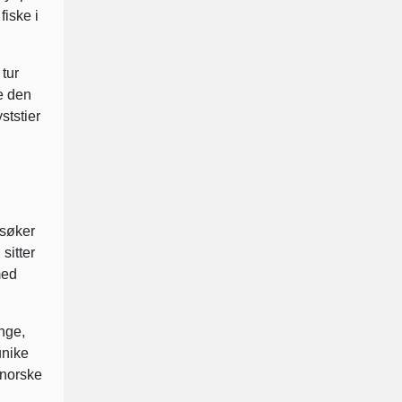
fiske i
 tur
e den
ststier
esøker
sitter
med
nge,
unike
 norske