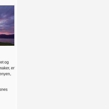
vet og
aker, er
menyen,
rsnes
.