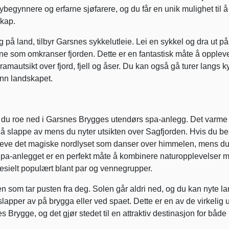
nybegynnere og erfarne sjøfarere, og du får en unik mulighet til å 
skap.
 på land, tilbyr Garsnes sykkelutleie. Lei en sykkel og dra ut på
ne som omkranser fjorden. Dette er en fantastisk måte å opplev
autsikt over fjord, fjell og åser. Du kan også gå turer langs ky
inn landskapet.
 kan du roe ned i Garsnes Brygges utendørs spa-anlegg. Det varme
l å slappe av mens du nyter utsikten over Sagfjorden. Hvis du b
eve det magiske nordlyset som danser over himmelen, mens du 
 Spa-anlegget er en perfekt måte å kombinere naturopplevelser 
pesielt populært blant par og vennegrupper.
som tar pusten fra deg. Solen går aldri ned, og du kan nyte la
lapper av på brygga eller ved spaet. Dette er en av de virkelig 
Brygge, og det gjør stedet til en attraktiv destinasjon for både