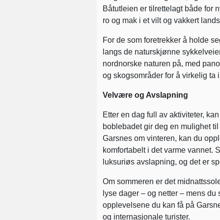
Båtutleien er tilrettelagt både for 
ro og mak i et vilt og vakkert land
For de som foretrekker å holde seg
langs de naturskjønne sykkelveie
nordnorske naturen på, med panoram
og skogsområder for å virkelig ta 
Velvære og Avslapning
Etter en dag full av aktiviteter,
boblebadet gir deg en mulighet ti
Garsnes om vinteren, kan du oppl
komfortabelt i det varme vannet.
luksuriøs avslapning, og det er s
Om sommeren er det midnattssolen 
lyse dager – og netter – mens du s
opplevelsene du kan få på Garsnes 
og internasjonale turister.