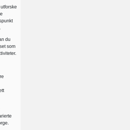
 utforske
te
gspunkt
.
an du
yset som
iviteter.
re
tt
rierte
orge.