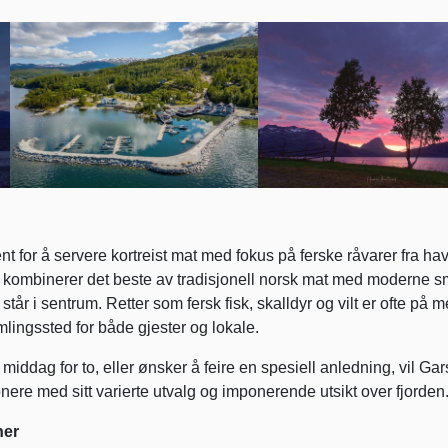
t for å servere kortreist mat med fokus på ferske råvarer fra ha
mbinerer det beste av tradisjonell norsk mat med moderne sm
tår i sentrum. Retter som fersk fisk, skalldyr og vilt er ofte på 
lingssted for både gjester og lokale.
 middag for to, eller ønsker å feire en spesiell anledning, vil Ga
ere med sitt varierte utvalg og imponerende utsikt over fjorden
ner