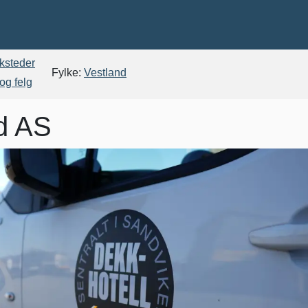
rksteder
Fylke:
Vestland
og felg
d AS