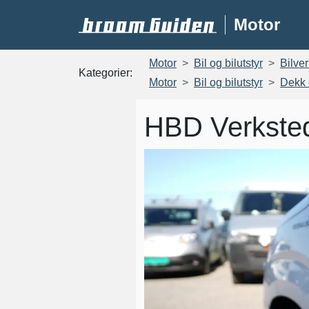
Motor
Motor
Bil og bilutstyr
Bilve
Kategorier:
Motor
Bil og bilutstyr
Dekk 
HBD Verkste