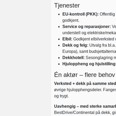
Tjenester
EU-kontroll (PKK):
Offentlig
godkjent.
Service og reparasjoner:
Ve
understell og elektriske/mek
Elbil:
Godkjent elbilverksted 
Dekk og felg:
Utvalg fra bl.a
Europa), samt budsjettalternat
Dekkhotell:
Sesonglagring me
Hjuloppheng og hjulstilling
Én aktør – flere behov
Verksted + dekk på samme sted
øvrige hjulopphengsdeler. Fanges d
og trygt.
Uavhengig – med sterke samar
BestDrive/Continental på dekk, gi