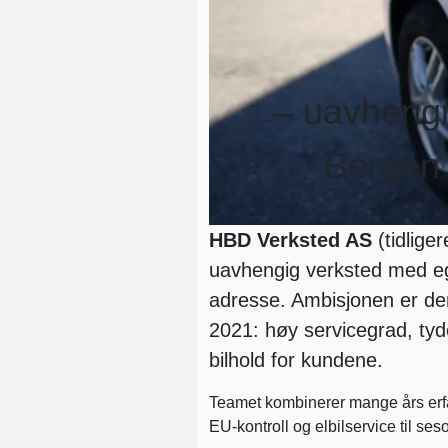
– uavhengig
Bergen
HBD Verksted AS
(tidlige
uavhengig verksted med e
adresse. Ambisjonen er d
2021: høy servicegrad, tyd
bilhold for kundene.
Teamet kombinerer mange års erfari
EU-kontroll og elbilservice til se