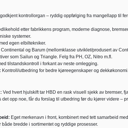
 godkjent kontrollorgan – ryddig oppfølging fra mangellapp til fe
dlikehold etter fabrikkens program, moderne diagnose, bremser
aniske systemer.
med egen elbiltekniker.
. Continental og Barum (mellomklasse utviklet/produsert av Cont
iver som Sailun og Triangle. Felg fra PH, OZ, Nitro m.fl.
d tilstandskontroll i forkant av neste omlegging.
:
Kontroll/utbedring for bedre kjøreegenskaper og dekkøkonomi
:
Ved hvert hjulskift tar HBD en rask visuell sjekk av bremser, fj
et opp noe, får du forslag til utbedring før du kjører videre – pr
beid:
Eget merkenavn i front, kombinert med tett samarbeid me
r både bredde i sortimentet og ryddige prosesser.