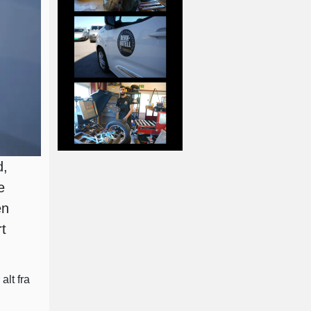
d,
e
en
t
alt fra