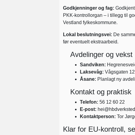
Godkjenninger og fag:
Godkjent
PKK-kontrollorgan – i tillegg til 
Vestland fylkeskommune.
Lokal beslutningsvei:
De samme e
før eventuelt ekstraarbeid.
Avdelinger og vekst
Sandviken:
Hegrenesveie
Laksevåg:
Vågsgaten 12,
Åsane:
Planlagt ny avdeli
Kontakt og praktisk
Telefon:
56 12 60 22
E-post:
hei@hbdverksted
Kontaktperson:
Tor Jørg
Klar for EU-kontroll, se