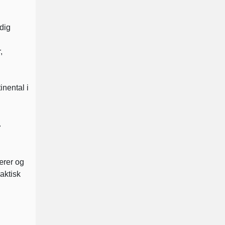
rdig
,
inental i
.
ærer og
aktisk
d