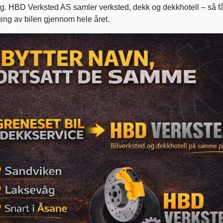
ng. HBD Verksted AS samler verksted, dekk og dekkhotell – så f
ging av bilen gjennom hele året.