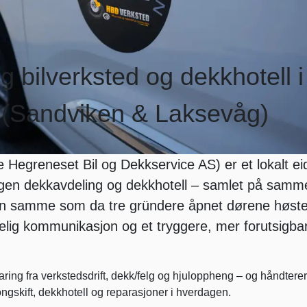
 bilverksted og dekkhotell i
 (Sandviken & Laksevåg)
re Hegreneset Bil og Dekkservice AS) er et lokalt ei
gen dekkavdeling og dekkhotell – samlet på samm
en samme som da tre gründere åpnet dørene høst
elig kommunikasjon og et tryggere, mer forutsigbar
ng fra verkstedsdrift, dekk/felg og hjuloppheng – og håndterer 
songskift, dekkhotell og reparasjoner i hverdagen.