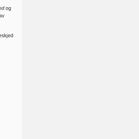
ed
og
av
beskjed