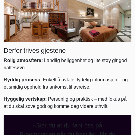
Derfor trives gjestene
Rolig atmosfære:
Landlig beliggenhet og lite støy gir god
nattesøvn.
Ryddig prosess:
Enkelt å avtale, tydelig informasjon – og
et smidig opphold fra ankomst til avreise.
Hyggelig vertskap:
Personlig og praktisk – med fokus på
at du skal sove godt og komme deg videre uthvilt.
«Sier du at du fant oss på
Broomguiden når du bestiller, får du