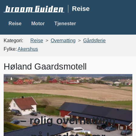
Reise
Reise
Motor
Tjenester
Kategori:
Reise
Overnatting
Gårdsferie
Fylke:
Akershus
Høland Gaardsmotell
– rolig overnatting