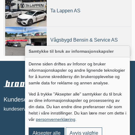
Ta Lappen AS
Vågsbygd Bensin & Service AS
Samtykke til bruk av informasjonskapsler
Denne siden driftes av Infonor og bruker
informasjonskapsler og andre lignende teknologier
for å kunne skreddersy din brukeropplevelse og
samle data for reklame og annen analyse.
Ved å trykke "Aksepter alle" samtykker du til bruk
Annonsere på
Kundeservice
av dine informasjonskapsler og prosessering av
broomguiden?
din data. Du kan endre dine preferanser når som
kundeservice@broomguiden.no
tc@broomguiden.no
helst i våre innstillinger. Du kan lære mer om dette i
vår
personvernerklæring
.
Aksepter alle
Avvis valgfrie