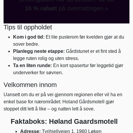
10 % rabatt
på overnattingen.»
Tips til oppholdet
Kom i god tid:
Et lite pusterom før kvelden gjør at du
sover bedre.
Planlegg neste etappe:
Gårdstunet er et fint sted å
legge ruten rolig og uten stress.
Ta en liten runde:
En kort spasertur før leggetid gjør
underverker for søvnen.
Velkommen innom
Uansett om du er på vei gjennom regionen eller vil ha en
enkel base for nærområdet: Holand Gårdsmotell gjør
stoppet ditt lett å like – og natten lett å sove.
Faktaboks: Høland Gaardsmotell
Adresse:
Tyrihjellveien 1, 1960 Løken