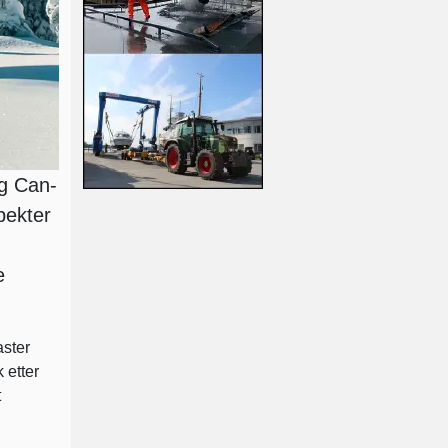
og Can-
pekter
e
aster
 etter
t