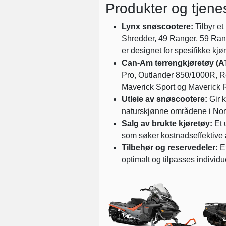
Produkter og tjenes
Lynx snøscootere:
Tilbyr et
Shredder, 49 Ranger, 59 Ran
er designet for spesifikke kjø
Can-Am terrengkjøretøy (A
Pro, Outlander 850/1000R, R
Maverick Sport og Maverick R. 
Utleie av snøscootere:
Gir k
naturskjønne områdene i No
Salg av brukte kjøretøy:
Et 
som søker kostnadseffektive a
Tilbehør og reservedeler:
Et
optimalt og tilpasses individu