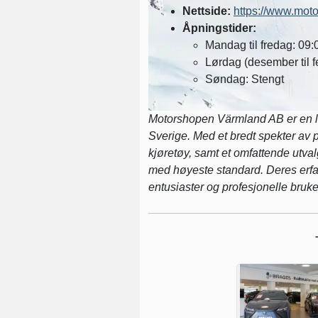
Nettside:
https://www.mot
Åpningstider:
Mandag til fredag: 09
Lørdag (desember til f
Søndag: Stengt
Motorshopen Värmland AB er en l
Sverige. Med et bredt spekter av p
kjøretøy, samt et omfattende utval
med høyeste standard. Deres erfarn
entusiaster og profesjonelle bruke