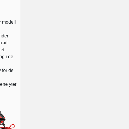
r modell
nder
ail,
et.
ng i de
 for de
yene yter