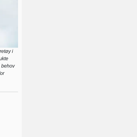
etøy i
ukte
s behov
or