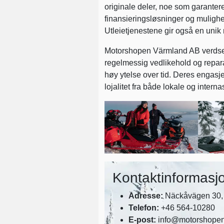
originale deler, noe som garanterer k
finansieringsløsninger og mulighet
Utleietjenestene gir også en unik 
Motorshopen Värmland AB verdsett
regelmessig vedlikehold og reparas
høy ytelse over tid. Deres engasje
lojalitet fra både lokale og intern
Kontaktinformasjo
Adresse:
Näckåvägen 30, 
Telefon:
+46 564-10280
E-post:
info@motorshope