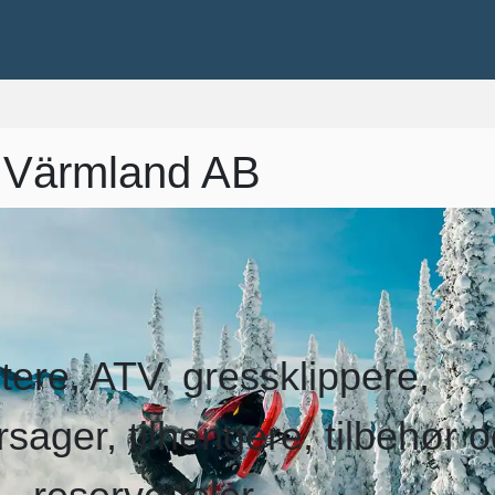
 Värmland AB
ere, ATV, gressklippere,
sager, tilhengere, tilbehør 