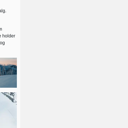
alg.
m
e holder
 og