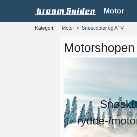
Motor
Kategori:
Motor
Snøscooter og ATV
Motorshopen
Snøskut
rydde-/motor