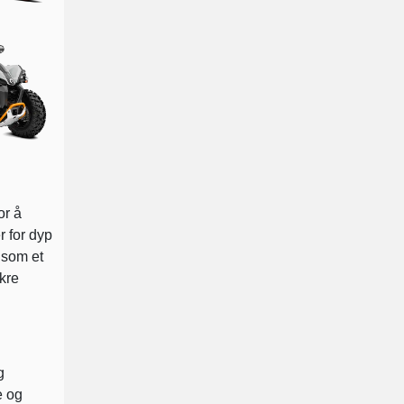
or å
r for dyp
 som et
ikre
g
e og