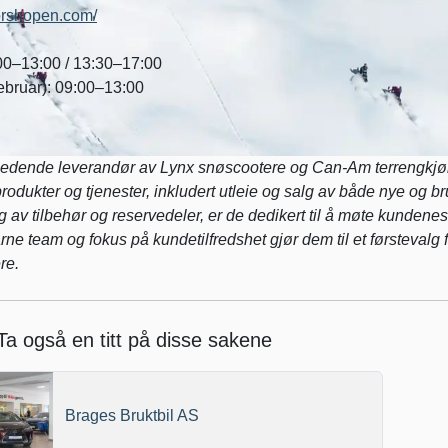
orshopen.com/
:00–13:00 / 13:30–17:00
ebruar): 09:00–13:00
edende leverandør av Lynx snøscootere og Can-Am terrengkjør
rodukter og tjenester, inkludert utleie og salg av både nye og br
g av tilbehør og reservedeler, er de dedikert til å møte kundene
e team og fokus på kundetilfredshet gjør dem til et førstevalg f
re.
Ta også en titt på disse sakene
Brages Bruktbil AS