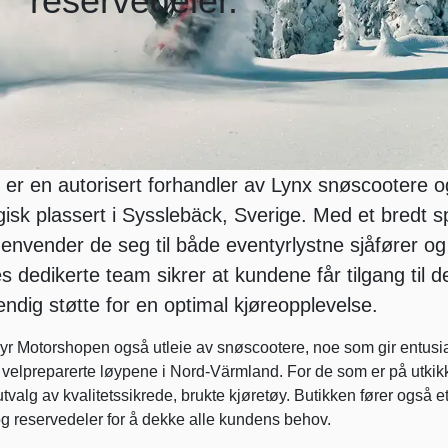
reservedeler.
r en autorisert forhandler av Lynx snøscootere 
gisk plassert i Sysslebäck, Sverige. Med et bredt s
henvender de seg til både eventyrlystne sjåfører og
s dedikerte team sikrer at kundene får tilgang til d
dig støtte for en optimal kjøreopplevelse.
tilbyr Motorshopen også utleie av snøscootere, noe som gir entusi
, velpreparerte løypene i Nord-Värmland. For de som er på utkikk
utvalg av kvalitetssikrede, brukte kjøretøy. Butikken fører også e
og reservedeler for å dekke alle kundens behov.