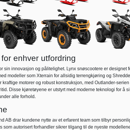
for enhver utfordring
r sin innovasjon og pålitelighet. Lynx snøscootere er designet f
ed modeller som Xterrain for allsidig terrengkjøring og Shredde
r kraftige motorer og robust konstruksjon, med Outlander-serien
ritid. Disse kjøretøyene er utstyrt med moderne teknologi for å s
under alle forhold.
ne
 AB drar kundene nytte av et erfarent team som tilbyr personli
s som autorisert forhandler sikrer tilgang til de nyeste modellen