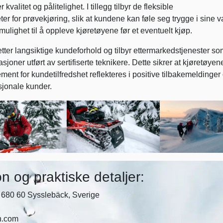
valitet og pålitelighet. I tillegg tilbyr de fleksible
er for prøvekjøring, slik at kundene kan føle seg trygge i sine v
mulighet til å oppleve kjøretøyene før et eventuelt kjøp.
er langsiktige kundeforhold og tilbyr ettermarkedstjenester so
joner utført av sertifiserte teknikere. Dette sikrer at kjøretøyen
ment for kundetilfredshet reflekteres i positive tilbakemeldinger
asjonale kunder.
n og praktiske detaljer:
680 60 Sysslebäck, Sverige
n.com