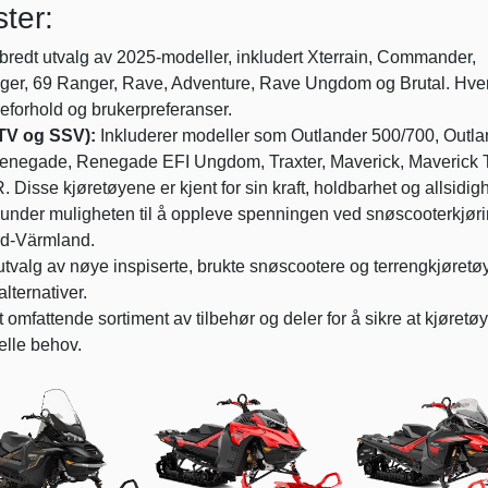
ter:
 bredt utvalg av 2025-modeller, inkludert Xterrain, Commander,
ger, 69 Ranger, Rave, Adventure, Rave Ungdom og Brutal. Hve
reforhold og brukerpreferanser.
TV og SSV):
Inkluderer modeller som Outlander 500/700, Outla
enegade, Renegade EFI Ungdom, Traxter, Maverick, Maverick Tr
Disse kjøretøyene er kjent for sin kraft, holdbarhet og allsidigh
under muligheten til å oppleve spenningen ved snøscooterkjøri
rd-Värmland.
utvalg av nøye inspiserte, brukte snøscootere og terrengkjøretøy
lternativer.
 omfattende sortiment av tilbehør og deler for å sikre at kjøretø
elle behov.