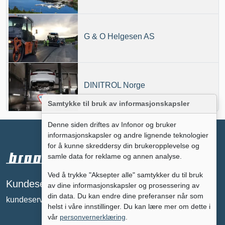
G & O Helgesen AS
DINITROL Norge
Samtykke til bruk av informasjonskapsler
Denne siden driftes av Infonor og bruker
informasjonskapsler og andre lignende teknologier
for å kunne skreddersy din brukeropplevelse og
samle data for reklame og annen analyse.
Ved å trykke "Aksepter alle" samtykker du til bruk
Annonsere på
Kundeservice
av dine informasjonskapsler og prosessering av
broomguiden?
din data. Du kan endre dine preferanser når som
kundeservice@broomguiden.no
tc@broomguiden.no
helst i våre innstillinger. Du kan lære mer om dette i
vår
personvernerklæring
.