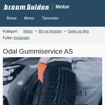
Motor
Reise
Motor
Tjenester
Kategori:
Motor
Bil og bilutstyr
Dekk og felg
Fylke:
Innlandet
Odal Gummiservice AS
– dekkverkstedet i