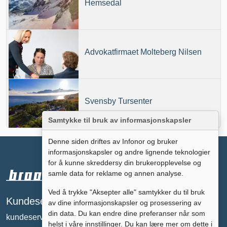
Hemsedal
Advokatfirmaet Molteberg Nilsen
Svensby Tursenter
Samtykke til bruk av informasjonskapsler
Denne siden driftes av Infonor og bruker
informasjonskapsler og andre lignende teknologier
for å kunne skreddersy din brukeropplevelse og
samle data for reklame og annen analyse.
Ved å trykke "Aksepter alle" samtykker du til bruk
Annonsere på
Kundeservice
av dine informasjonskapsler og prosessering av
broomguiden?
din data. Du kan endre dine preferanser når som
kundeservice@broomguiden.no
tc@broomguiden.no
helst i våre innstillinger. Du kan lære mer om dette i