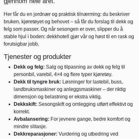
gjennom hele året.
Her får du en jordnær og praktisk tilnærming: du beskriver
bruken, kjøretøyet og behovet – så får du forslag til dekk og
felg som passer. Og når sesongen er over, slipper du å
stable hjul i boden: dekkhotell gjør vår og høst til en rask og
forutsigbar jobb.
Tjenester og produkter
Dekk og felg:
Salg og tilpasning av dekk og felg til
personbil, varebil, 4×4 og flere typer kjøretøy.
Dekk til tyngre bruk:
Løsninger for lastebil, buss,
landbruksmaskiner og anleggsmaskiner – der riktig
dimensjon og belastning er ekstra viktig.
Dekkskift:
Sesongskift og omlegging utført effektivt og
korrekt.
Avbalansering:
For jevnere gange, bedre komfort og
mindre slitasje.
Dekkreparasjoner:
Vurdering og utbedring ved