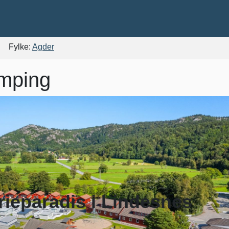
Fylke:
Agder
mping
erieparadis i Lindesnes