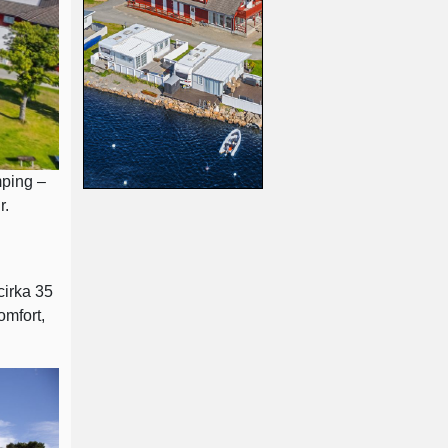
mping –
r.
cirka 35
omfort,