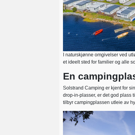
I naturskjønne omgivelser ved ut
et ideelt sted for familier og all
En campingplass
Solstrand Camping er kjent for si
drop-in-plasser, er det god plass 
tilbyr campingplassen utleie av hyt