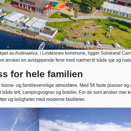
løpet av Audnaelva, i Lindesnes kommune, ligger Solstrand Ca
e som ønsker en avslappende ferie med nærhet til både sjø og natu
 for hele familien
n barne- og familievennlige atmosfære. Med 56 faste plasser og 
til både telt, campingvogner og bobiler. For de som ønsker mer k
ter og leiligheter med moderne fasiliteter.