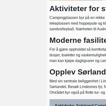
Aktiviteter for
Campingplassen byr på en rekke ak
lekeplassen med hoppepute og klat
sandvolleyball. Nærheten til Audn
Moderne fasilit
For å gjøre oppholdet så komfor
dusjer, toaletter og vaskemulighet
man kan kjøpe dagligvarer og campin
Opplev Sørland
Med sin sentrale beliggenhet i Li
Sørlandet. Besøk Lindesnes fyr, No
Området byr også på flotte tur- og
Faktaboks: Solstrand Camp