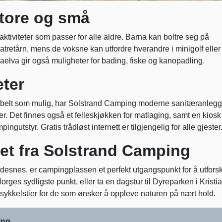
 store og små
tiviteter som passer for alle aldre. Barna kan boltre seg på
retårn, mens de voksne kan utfordre hverandre i minigolf eller
aelva gir også muligheter for bading, fiske og kanopadling.
eter
tabelt som mulig, har Solstrand Camping moderne sanitæranleg
er. Det finnes også et felleskjøkken for matlaging, samt en kiosk
gutstyr. Gratis trådløst internett er tilgjengelig for alle gjester
et fra Solstrand Camping
ndesnes, er campingplassen et perfekt utgangspunkt for å utfors
rges sydligste punkt, eller ta en dagstur til Dyreparken i Kristi
 sykkelstier for de som ønsker å oppleve naturen på nært hold.
ing