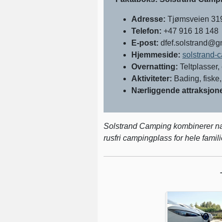
Adresse:
Tjømsveien 319
Telefon:
+47 916 18 148
E-post:
dfef.solstrand@g
Hjemmeside:
solstrand-
Overnatting:
Teltplasser,
Aktiviteter:
Bading, fiske,
Nærliggende attraksjone
Solstrand Camping kombinerer natu
rusfri campingplass for hele famili