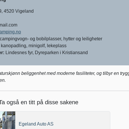
, 4520 Vigeland
mail.com
camping.no
 campingvogn- og bobilplasser, hytter og leiligheter
 kanopadling, minigolf, lekeplass
r:
Lindesnes fyr, Dyreparken i Kristiansand
rskjønn beliggenhet med moderne fasiliteter, og tilbyr en tryg
en.
Ta også en titt på disse sakene
Egeland Auto AS