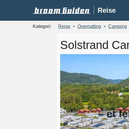
Reise
Kategori:
Reise
Overnatting
Camping
Solstrand Ca
– et f