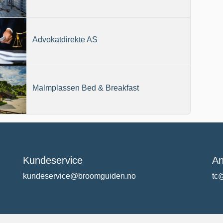
Advokatdirekte AS
Malmplassen Bed & Breakfast
Kundeservice
An
kundeservice@broomguiden.no
tc