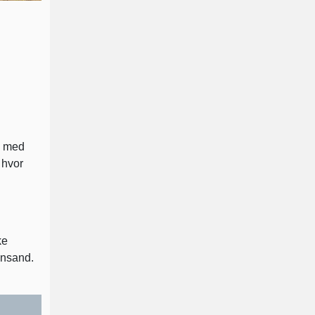
g med
 hvor
.
ke
ansand.