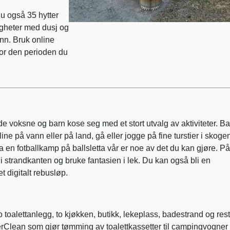
u også 35 hytter
iligheter med dusj og
ann. Bruk online
 for den perioden du
voksne og barn kose seg med et stort utvalg av aktiviteter. Ba
ine på vann eller på land, gå eller jogge på fine turstier i skogen
ta en fotballkamp på ballsletta vår er noe av det du kan gjøre. På
 strandkanten og bruke fantasien i lek. Du kan også bli en
t digitalt rebusløp.
toalettanlegg, to kjøkken, butikk, lekeplass, badestrand og rest
Clean som gjør tømming av toalettkassetter til campingvogner