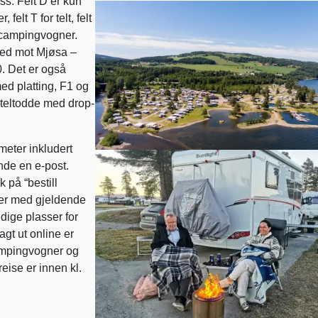
ss. Felt D er kun
 felt T for telt, felt
g campingvogner.
ned mot Mjøsa –
. Det er også
med platting, F1 og
teltodde med drop-
eter inkludert
ende en e-post.
k på “bestill
der med gjeldende
edige plasser for
gt ut online er
campingvogner og
reise er innen kl.