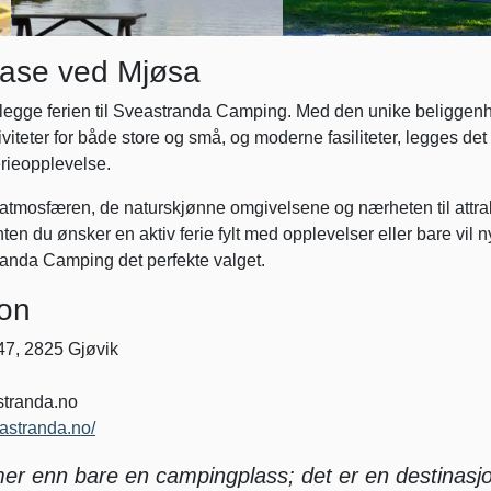
oase ved Mjøsa
å legge ferien til Sveastranda Camping. Med den unike beliggen
viteter for både store og små, og moderne fasiliteter, legges det t
erieopplevelse.
e atmosfæren, de naturskjønne omgivelsene og nærheten til attra
n du ønsker en aktiv ferie fylt med opplevelser eller bare vil ny
anda Camping det perfekte valget.
jon
7, 2825 Gjøvik
tranda.no
astranda.no/
r enn bare en campingplass; det er en destinasj