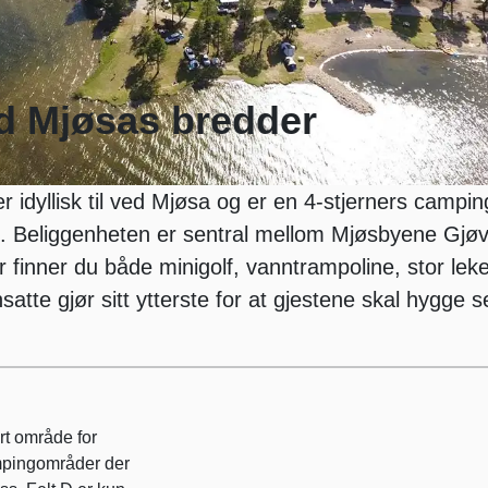
ed Mjøsas bredder
 idyllisk til ved Mjøsa og er en 4-stjerners campin
t. Beliggenheten er sentral mellom Mjøsbyene Gjøv
finner du både minigolf, vanntrampoline, stor leke
satte gjør sitt ytterste for at gjestene skal hygge 
rt område for
ampingområder der