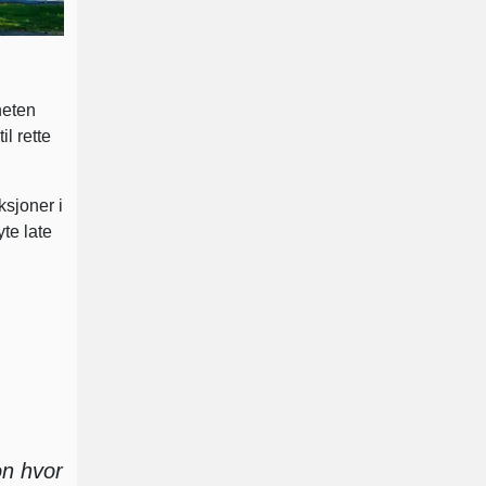
heten
il rette
ksjoner i
te late
on hvor