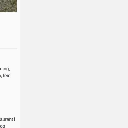
ding,
, leie
aurant i
 og