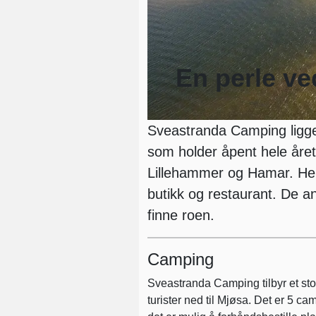
En perle v
Sveastranda Camping ligger
som holder åpent hele åre
Lillehammer og Hamar. Her 
butikk og restaurant. De an
finne roen.
Camping
Sveastranda Camping tilbyr et sto
turister ned til Mjøsa. Det er 5 c