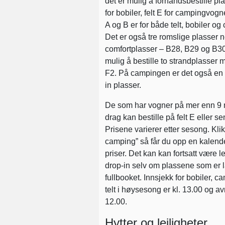
det er mulig å forhåndsbestille pla
for bobiler, felt E for campingvogner,
A og B er for både telt, bobiler o
Det er også tre romslige plasser 
comfortplasser – B28, B29 og B30
mulig å bestille to strandplasser 
F2. På campingen er det også en 
in plasser.
De som har vogner på mer enn 9 m
drag kan bestille på felt E eller s
Prisene varierer etter sesong. Klik
camping” så får du opp en kalen
priser. Det kan kan fortsatt være l
drop-in selv om plassene som er la
fullbooket. Innsjekk for bobiler, 
telt i høysesong er kl. 13.00 og av
12.00.
Hytter og leiligheter