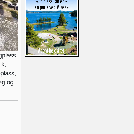
gplass
ik,
plass,
seg og