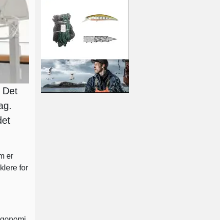
. Det
ag.
det
m er
lere for
ergonomi