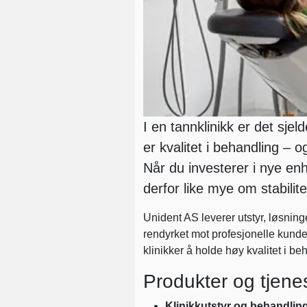
I en tannklinikk er det sjeld
er kvalitet i behandling – 
Når du investerer i nye enh
derfor like mye om stabili
Unident AS leverer utstyr, løsning
rendyrket mot profesjonelle kunde
klinikker å holde høy kvalitet i b
Produkter og tjenes
Klinikkutstyr og behandlin