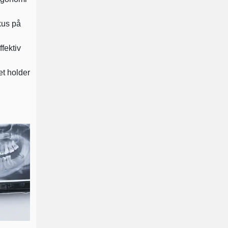
kus på
fektiv
ret holder