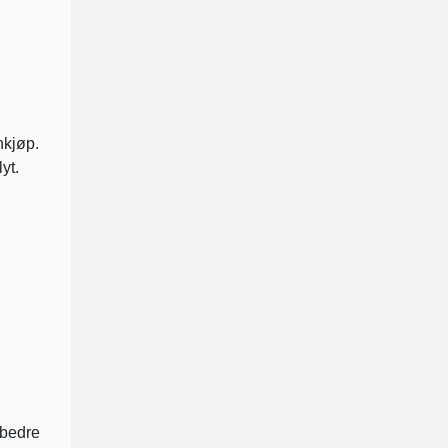
nkjøp.
yt.
 bedre