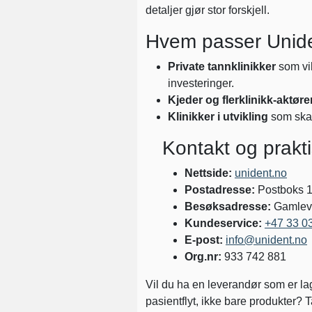
detaljer gjør stor forskjell.
Hvem passer Unide
Private tannklinikker
som vil
investeringer.
Kjeder og flerklinikk-aktøre
Klinikker i utvikling
som skal
Kontakt og prakt
Nettside:
unident.no
Postadresse:
Postboks 1
Besøksadresse:
Gamleve
Kundeservice:
+47 33 0
E-post:
info@unident.no
Org.nr:
933 742 881
Vil du ha en leverandør som er lage
pasientflyt, ikke bare produkter?