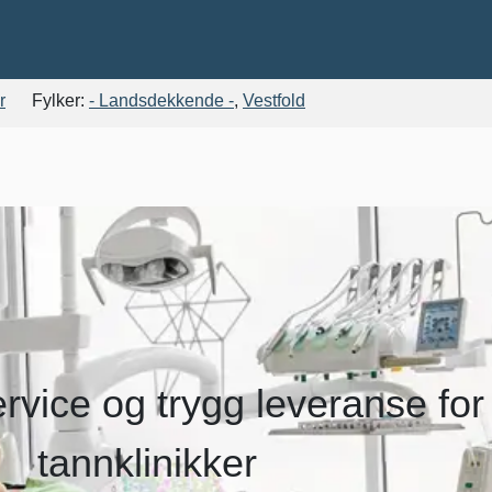
r
Fylker:
- Landsdekkende -
,
Vestfold
ervice og trygg leveranse for
tannklinikker