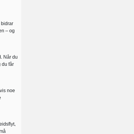
 bidrar
ten – og
d. Når du
 du får
hvis noe
e
idsflyt,
små