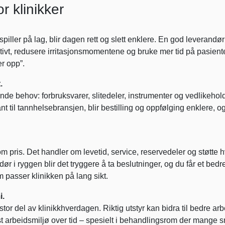
or klinikker
 spiller på lag, blir dagen rett og slett enklere. En god leverandør
ektivt, redusere irritasjonsmomentene og bruke mer tid på pasien
r opp”.
.
de behov: forbruksvarer, slitedeler, instrumenter og vedlikehol
t til tannhelsebransjen, blir bestilling og oppfølging enklere, og
m pris. Det handler om levetid, service, reservedeler og støtte 
ør i ryggen blir det tryggere å ta beslutninger, og du får et bedr
 passer klinikken på lang sikt.
i.
tor del av klinikkhverdagen. Riktig utstyr kan bidra til bedre arbe
t arbeidsmiljø over tid – spesielt i behandlingsrom der mange 