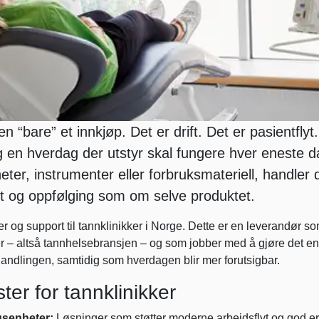
en “bare” et innkjøp. Det er drift. Det er pasientflyt
og en hverdag der utstyr skal fungere hver eneste d
eter, instrumenter eller forbruksmateriell, handler 
tet og oppfølging som om selve produktet.
er og support til tannklinikker i Norge. Dette er en leverandør so
r – altså tannhelsebransjen – og som jobber med å gjøre det enk
ehandlingen, samtidig som hverdagen blir mer forutsigbar.
ter for tannklinikker
gsenheter:
Løsninger som støtter moderne arbeidsflyt og god 