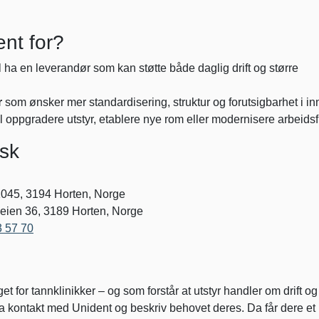
nt for?
 ha en leverandør som kan støtte både daglig drift og større
r
som ønsker mer standardisering, struktur og forutsigbarhet i in
 oppgradere utstyr, etablere nye rom eller modernisere arbeidsfl
isk
045, 3194 Horten, Norge
ien 36, 3189 Horten, Norge
3 57 70
t for tannklinikker – og som forstår at utstyr handler om drift og
 Ta kontakt med Unident og beskriv behovet deres. Da får dere et