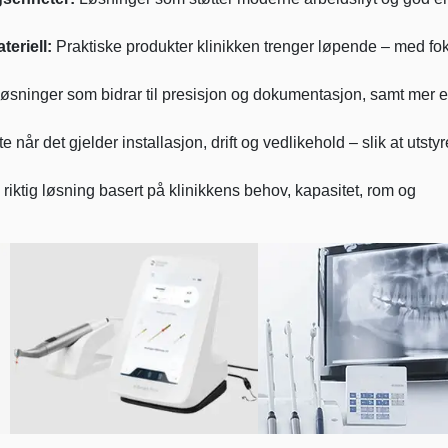
eriell:
Praktiske produkter klinikken trenger løpende – med fo
løsninger som bidrar til presisjon og dokumentasjon, samt mer ef
e når det gjelder installasjon, drift og vedlikehold – slik at utsty
e riktig løsning basert på klinikkens behov, kapasitet, rom og