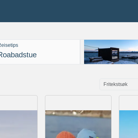
eisetips
Roabadstue