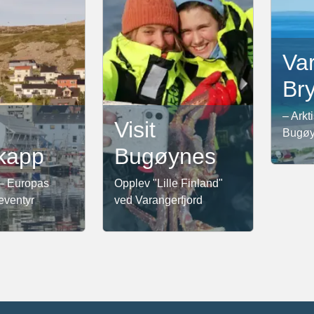
Va
Br
– Arkt
Visit
Bugø
kapp
Bugøynes
– Europas
Opplev "Lille Finland"
eventyr
ved Varangerfjord