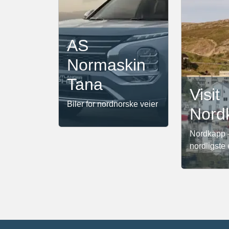
AS
Normaskin
Tana
Visit
Biler for nordnorske veier
Nord
Nordkapp 
nordligste 