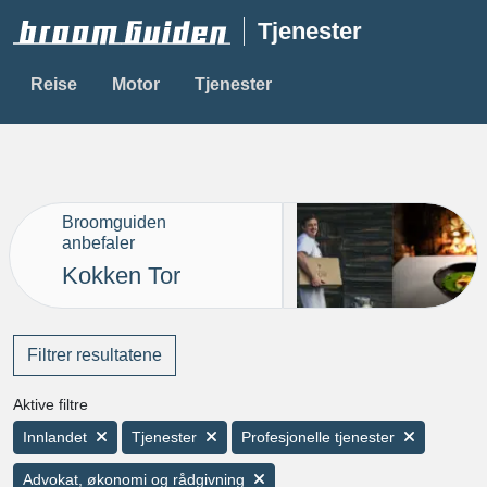
Tjenester
Reise
Motor
Tjenester
Broomguiden
anbefaler
Kokken Tor
Filtrer resultatene
Aktive filtre
Innlandet
Tjenester
Profesjonelle tjenester
Advokat, økonomi og rådgivning