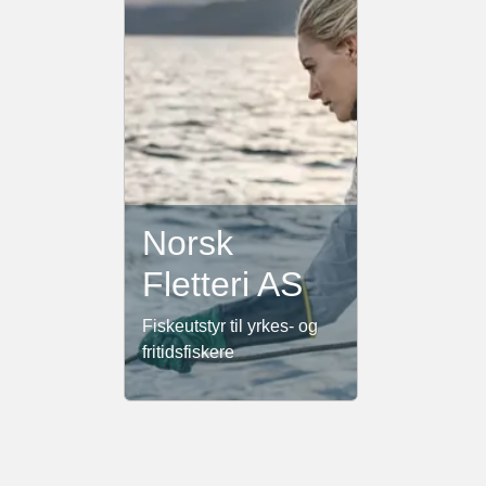
Norsk
Fletteri AS
Fiskeutstyr til yrkes- og
fritidsfiskere