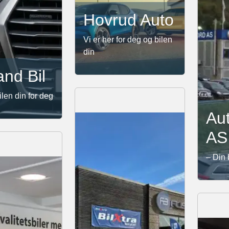
Hovrud Auto
Vi er her for deg og bilen
din
and Bil
ilen din for deg
Au
AS
– Din 