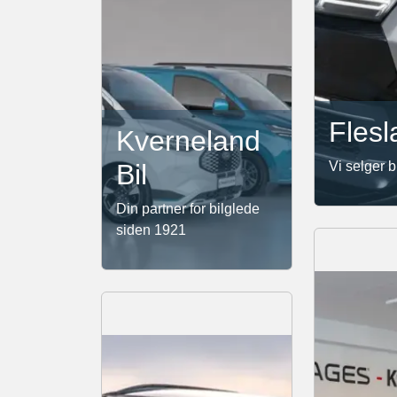
Flesl
Kverneland
Bil
Vi selger b
Din partner for bilglede
siden 1921