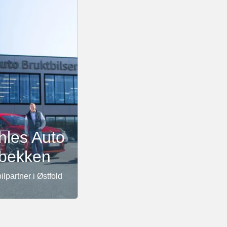
hles Auto
bekken
bilpartner i Østfold