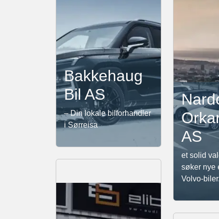
Bakkehaug
Bil AS
Nardo
– Din lokale bilforhandler
Orka
i Sørreisa
AS
et solid va
søker nye e
Volvo-biler