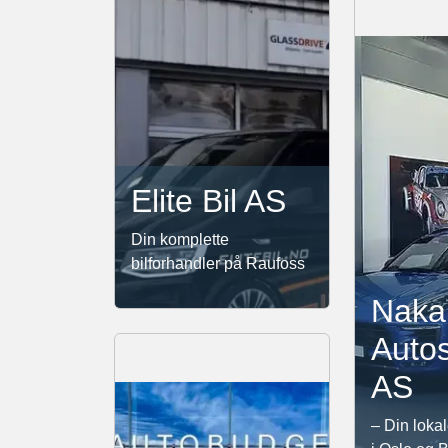
Elite Bil AS
Din komplette
bilforhandler på Raufoss
Naka
Autos
AS
– Din lokal