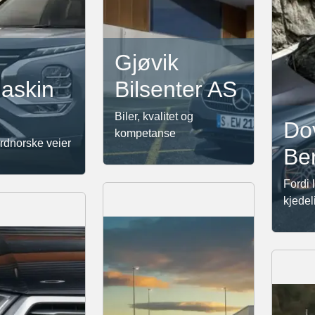
Gjøvik
askin
Bilsenter AS
Biler, kvalitet og
Dov
kompetanse
ordnorske veier
Be
Fordi l
kjedeli