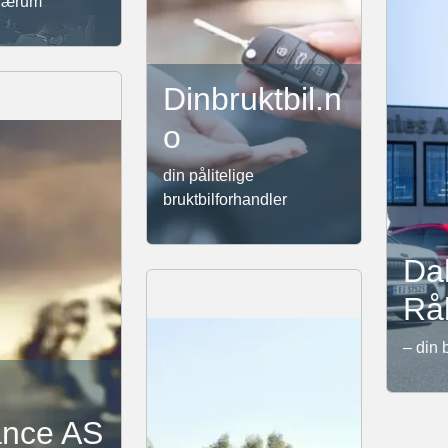
 Bærum
Dinbruktbil.n
o
din pålitelige
bruktbilforhandler
Da
Rå
– din 
ance AS