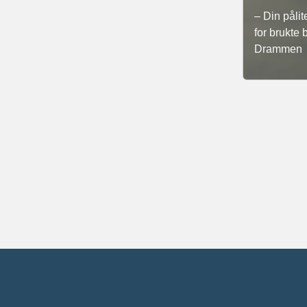
– Din pålit
for brukte b
Drammen