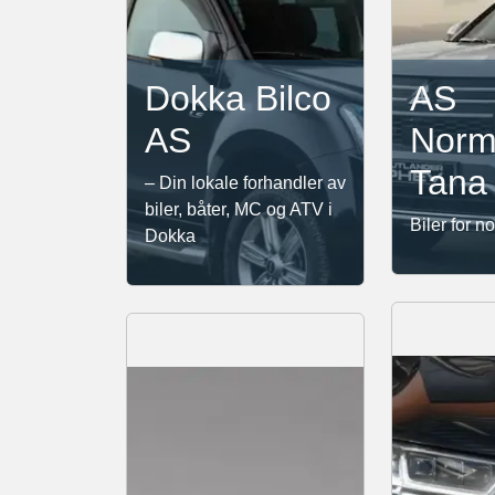
Dokka Bilco
AS
AS
Norm
Tana
– Din lokale forhandler av
biler, båter, MC og ATV i
Biler for n
Dokka