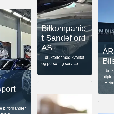
Bilkompanie
t Sandefjord
AS
A
– bruktbiler med kvalitet
Bil
og personlig service
– bruk
bilple
i Hei
port
e bilforhandler