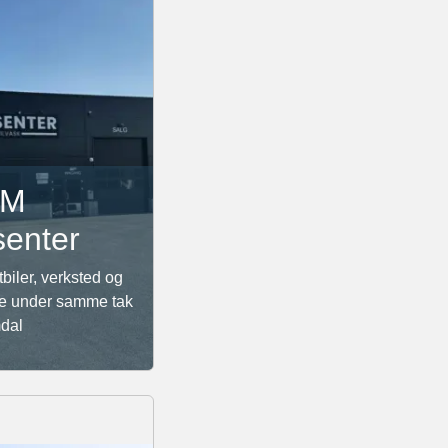
RM
senter
tbiler, verksted og
ie under samme tak
mdal