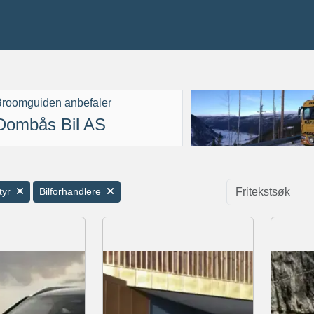
roomguiden anbefaler
Dombås Bil AS
tyr
Bilforhandlere