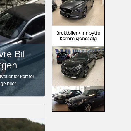
re Bil
rgen
ivet er for kort for
ge biler...