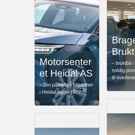
Brag
Brukt
Motorsenter
– bruktbil
et Heidal AS
ryddig pros
til overlev
– Din pålitelige bilpartner
i Heidal siden 1977