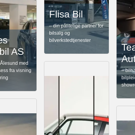
Flisa Bil
– din pålitelige partner for
bilsalg og
es
bilverkstedtjenester
Te
bil AS
Au
 i Ålesund med
ess fra visning
– bilh
ering
bilple
showr