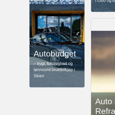
i Oslo og
Autobudget
– trygt, forutsigbart og
lønnsomt bruktbilkjøp i
Skien
Auto
Refr