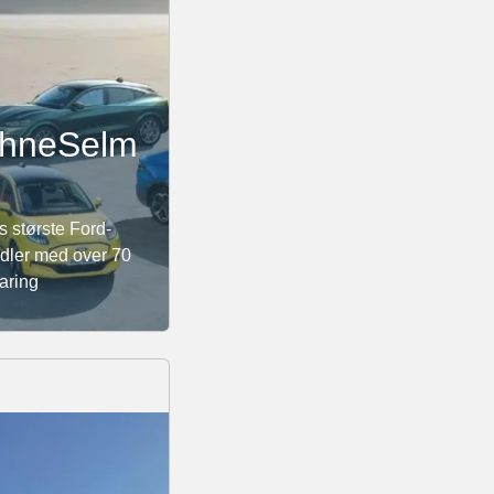
hneSelm
 største Ford-
dler med over 70
faring