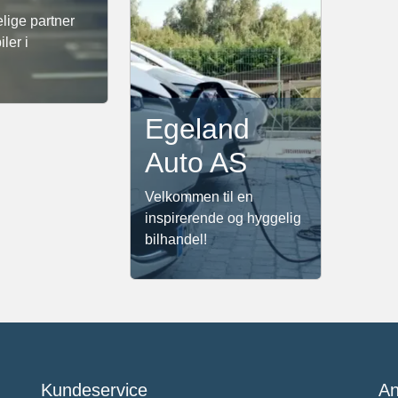
elige partner
iler i
Egeland
Auto AS
Velkommen til en
inspirerende og hyggelig
bilhandel!
Kundeservice
An