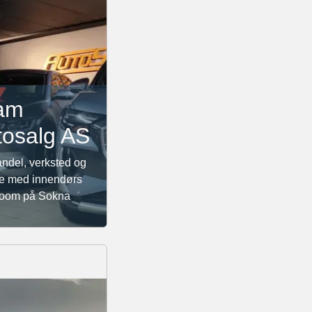
am
tosalg AS
andel, verksted og
ie med innendørs
oom på Sokna