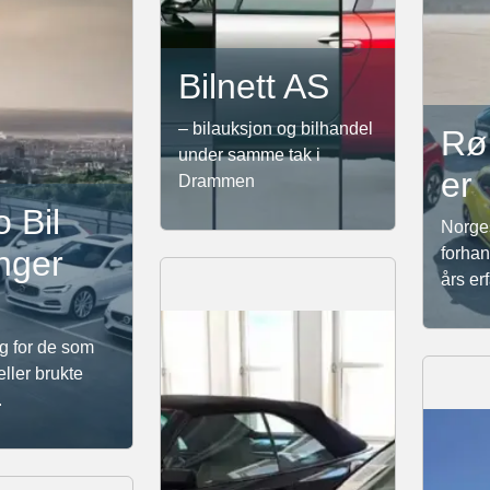
Bilnett AS
– bilauksjon og bilhandel
Rø
under samme tak i
er
Drammen
 Bil
Norges
nger
forhan
års er
lg for de som
ller brukte
.