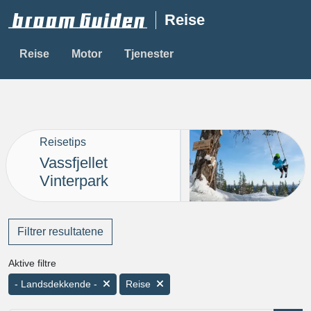
Reise
Reise
Motor
Tjenester
Reisetips
Vassfjellet
Vinterpark
Filtrer resultatene
Aktive filtre
- Landsdekkende -
Reise