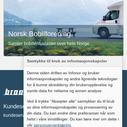
Norsk Bobilforening
Samler bobilentusiaster over hele Norge
Samtykke til bruk av informasjonskapsler
Denne siden driftes av Infonor og bruker
informasjonskapsler og andre lignende teknologier
for å kunne skreddersy din brukeropplevelse og
samle data for reklame og annen analyse.
Ved å trykke "Aksepter alle" samtykker du til bruk
Annonsere på
Kundeservice
av dine informasjonskapsler og prosessering av
broomguiden?
din data. Du kan endre dine preferanser når som
kundeservice@broomguiden.no
tc@broomguiden.no
helst i våre innstillinger. Du kan lære mer om dette i
vår
personvernerklæring
.